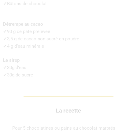
✔Bâtons de chocolat
Détrempe au cacao
✔90 g de pâte prélevée
✔3,5 g de cacao non-sucré en poudre
✔4 g d’eau minérale
Le sirop
✔30g d’eau
✔30g de sucre
La recette
Pour 5 chocolatines ou pains au chocolat marbrés