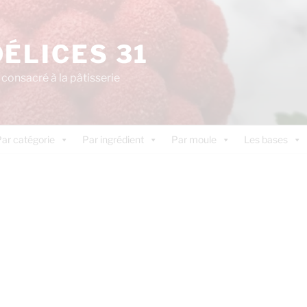
DÉLICES 31
consacré à la pâtisserie
ar catégorie
Par ingrédient
Par moule
Les bases