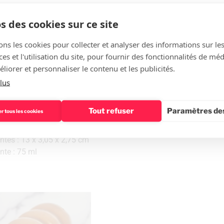
s des cookies sur ce site
ons les cookies pour collecter et analyser des informations sur le
UFFLES ECLAIRS
s et l'utilisation du site, pour fournir des fonctionnalités de mé
liorer et personnaliser le contenu et les publicités.
lus
uffles éclairs
Tout refuser
Paramètres des
r tous les cookies
 30 x 17,5 x 5,5 cm
tes : 13 x 3,05 x 2,75 cm
te : 75 ml