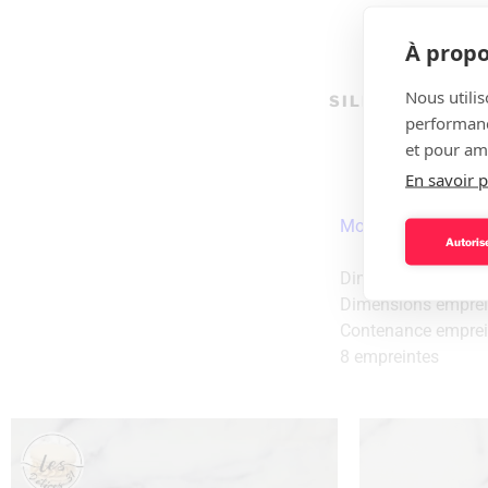
À propo
Nous utilis
SILIKOMART TR
performance
et pour amé
En savoir p
Moule Silikomart Tr
Autorise
Dimensions moule :
Dimensions emprein
Contenance emprein
8 empreintes