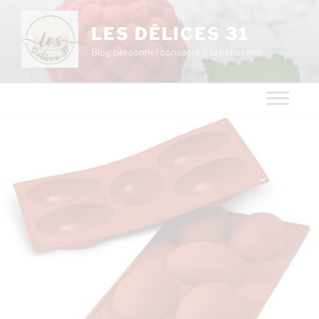
LES DÉLICES 31
Blog personnel consacré à la pâtisserie