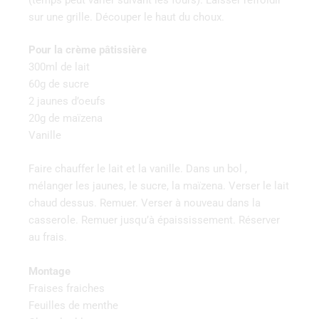
sur une grille. Découper le haut du choux.
Pour‌ ‌la‌ ‌crème‌ ‌pâtissière‌ ‌
300ml‌ ‌de‌ ‌lait‌ ‌
60g‌ ‌de‌ ‌sucre‌ ‌
2‌ ‌jaunes‌ ‌d’oeufs‌ ‌
20g‌ ‌de‌ ‌maïzena‌ ‌
Vanille
Faire‌ ‌chauffer‌ ‌le‌ ‌lait‌ ‌et‌ la vanille. ‌Dans‌ ‌un‌ ‌bol‌ ‌,
mélanger ‌les‌ ‌jaunes,‌ ‌le‌ ‌sucre,‌ ‌la‌ ‌maïzena.‌ ‌Verser ‌le‌ ‌lait‌
‌chaud‌ ‌dessus.‌ ‌Remuer.‌ ‌Verser‌ ‌à‌ ‌nouveau‌ ‌dans‌ ‌la‌
‌casserole.‌ ‌Remuer ‌jusqu’à‌ ‌épaississement.‌ ‌Réserver‌
‌au‌ ‌frais.‌ ‌
Montage
Fraises fraiches
Feuilles de menthe