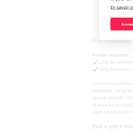
En savoir p
Autorise
Pour 5 Paris-Brest
Praliné noisettes
200g de noisette
100g de sucre e
Verser les noisett
casserole, verser le
laisser refroidir. P
et le caramel coupé
dans un récipient f
Pour la pâte à cho