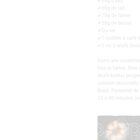
✔60g d’eau
✔60g de lait
✔70g de farine
✔55g de beurre
✔Du sel
✔1 cuillère à café 
✔2 ou 3 œufs (suiv
Dans une casserole f
fois la farine. Bie
œufs battus progre
cuisson recouverte d
Brest. Parsemer de
35 à 40 minutes (le 