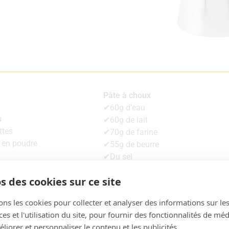
Pâte à choux
✔60g‌ ‌d’eau‌ ‌
s
✔60g‌ ‌de‌ ‌lait‌ ‌
ttes
✔70g‌ ‌de‌ ‌farine‌ ‌
 en poudre
✔55g‌ ‌de‌ ‌beurre‌ ‌
✔Du‌ ‌sel‌ ‌
✔1‌ ‌cuillère‌ ‌à‌ ‌café‌ ‌de‌ ‌sucre‌ ‌
s des cookies sur ce site
✔2‌ ‌ou‌ ‌3‌ ‌œufs‌ ‌(suivant‌ ‌leur‌ ‌grosseur
ons les cookies pour collecter et analyser des informations sur le
s et l'utilisation du site, pour fournir des fonctionnalités de mé
liorer et personnaliser le contenu et les publicités.