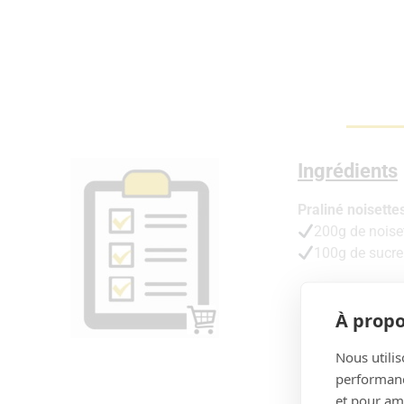
Ingrédients
Praliné noisette
200g de noise
100g de sucre
À propo
Nous utilis
performance
et pour amé