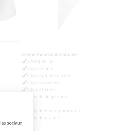
Crème mousseline praliné
220ml de lait
35g de sucre
50g de jaunes d’œufs
25g de maïzena
20g de beurre
1 feuille de gélatine
)‌ ‌
+
140g de beurre pommade
s
150g de praliné
dias sociaux