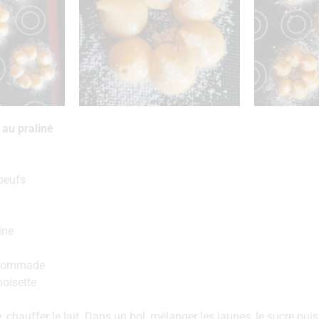
au praliné
oeufs
ine
 pommade
noisette
 chauffer le lait. Dans un bol, mélanger les jaunes, le sucre pui