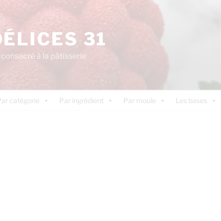
DÉLICES 31
consacré à la pâtisserie
ar catégorie
Par ingrédient
Par moule
Les bases