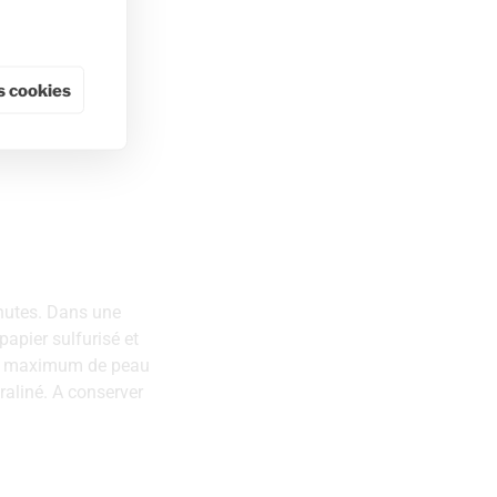
 cookies
inutes. Dans une
papier sulfurisé et
r un maximum de peau
raliné. A conserver