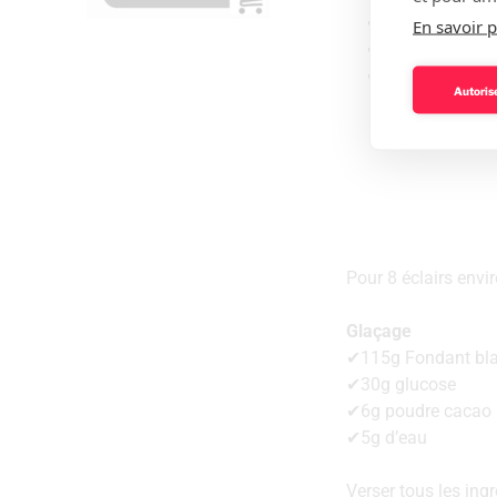
✔Du‌ ‌sel‌ ‌
En savoir p
✔1‌ ‌cuillère‌ ‌à‌ ‌café
✔2‌ ‌ou‌ ‌3‌ ‌œufs‌ ‌(
Autorise
Pour 8 éclairs envi
Glaçage
✔115g Fondant bl
✔30g glucose
✔6g poudre cacao
✔5g d’eau
Verser tous les ingréd