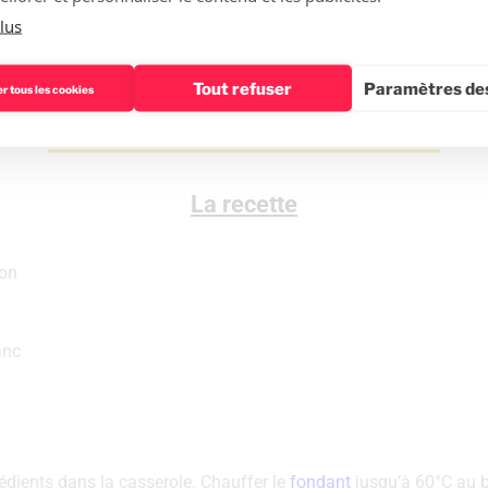
lus
‌ ‌de‌ ‌sucre‌ ‌
suivant‌ ‌leur‌ ‌grosseur)‌ ‌
Tout refuser
Paramètres des
r tous les cookies
La recette
ron
anc
ients dans la casserole. Chauffer‌‌ ‌‌le‌‌ ‌‌
fondant‌‌
jusqu’à 60°C‌‌ au b