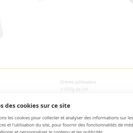
Crème pâtissière
✔400g de lait
✔60 g de sucre
✔4 jaunes d’œufs
s des cookies sur ce site
✔25 g de maïzena
ons les cookies pour collecter et analyser des informations sur le
✔35 g de beurre
s et l'utilisation du site, pour fournir des fonctionnalités de mé
en poudre
✔45g de chocolat
liorer et personnaliser le contenu et les publicités.