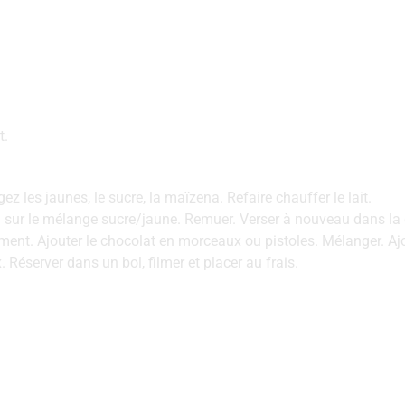
‌.
ez‌ ‌les‌ ‌jaunes,‌ ‌le‌ ‌sucre,‌ ‌la‌ ‌maïzena.‌ ‌Refaire chauffer le lait.
aud‌ ‌sur le mélange sucre/jaune.‌ ‌Remuer.‌ ‌Verser‌ ‌à‌ ‌nouveau‌ ‌dans‌ ‌l
sement.‌ Ajouter le chocolat en morceaux ou pistoles. Mélanger. Ajo
server‌ ‌dans un bol, filmer et placer au‌ ‌frais.‌ ‌