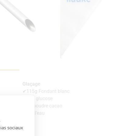
Glaçage
✔115g Fondant blanc
✔30g glucose
✔6g poudre cacao
✔5g d’eau
s
dias sociaux