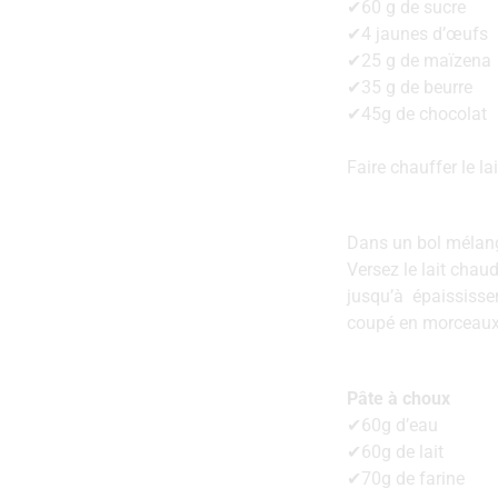
✔60 g de sucre
✔4 jaunes d’œufs
✔25 g de maïzena
✔35 g de beurre
✔45g de chocolat
Faire‌ ‌chauffer‌ ‌le‌ ‌lait
Dans‌ ‌un‌ ‌bol‌ ‌mélang
Versez‌ ‌le‌ ‌lait‌ ‌ch
‌jusqu’à‌ ‌ épaissis
coupé en morceaux. Ré
Pâte à choux
✔60g‌ ‌d’eau‌ ‌
✔60g‌ ‌de‌ ‌lait‌ ‌
✔70g‌ ‌de‌ ‌farine‌ ‌