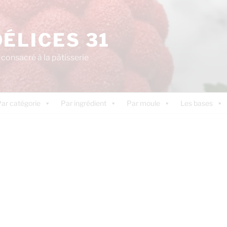
DÉLICES 31
consacré à la pâtisserie
ar catégorie
Par ingrédient
Par moule
Les bases