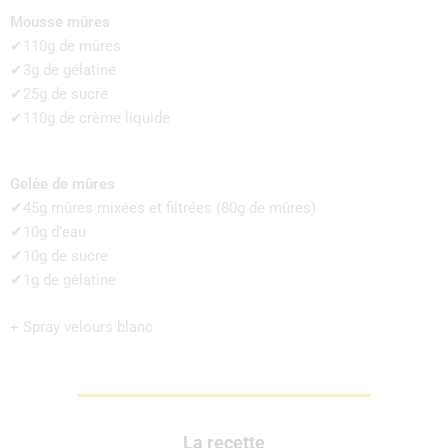
Mousse mûres
✔110g de mûres
✔3g de gélatine
✔25g de sucre
✔110g de crème liquide
Gelée de mûres
✔45g mûres mixées et filtrées (80g de mûres)
✔10g d’eau
✔10g de sucre
✔1g de gélatine
+ Spray velours blanc
La recette