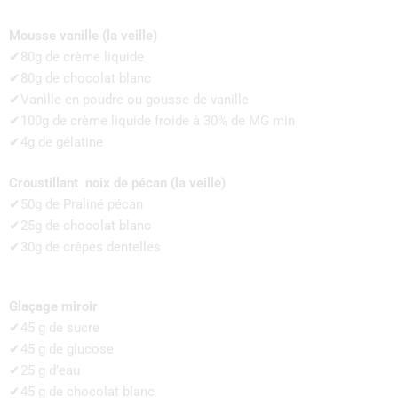
Mousse vanille (la veille)
✔80g de crème liquide
✔80g de chocolat blanc
✔Vanille en poudre ou gousse de vanille
✔100g de crème liquide froide à 30% de MG min
✔4g de gélatine
Croustillant noix de pécan (la veille)
✔50g de Praliné pécan
✔25g de chocolat blanc
✔30g de crêpes dentelles
Glaçage miroir
✔45 g de sucre
✔45 g de glucose
✔25 g d’eau
✔45 g de chocolat blanc