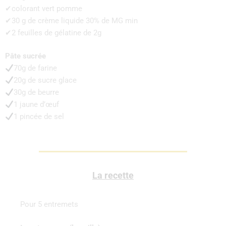
✔colorant vert pomme
✔30 g de crème liquide 30% de MG min
✔2 feuilles de gélatine de 2g
Pâte sucrée
70g de farine
20g de sucre glace
30g de beurre
1 jaune d’œuf
1 pincée de sel
La recette
Pour 5 entremets