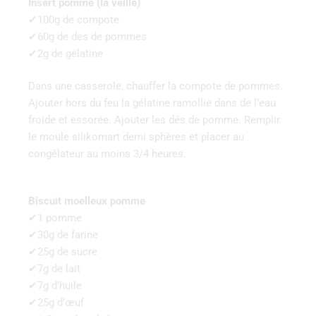
Insert pomme (la veille)
✔100g de compote
✔60g de des de pommes
✔2g de gélatine
Dans une casserole, chauffer la compote de pommes.
Ajouter hors du feu la gélatine ramollie dans de l’eau
froide et essorée. Ajouter les dés de pomme. Remplir
le moule silikomart demi sphères et placer au
congélateur au moins 3/4 heures.
Biscuit moelleux pomme
✔1 pomme
✔30g de farine
✔25g de sucre
✔7g de lait
✔7g d’huile
✔25g d’œuf