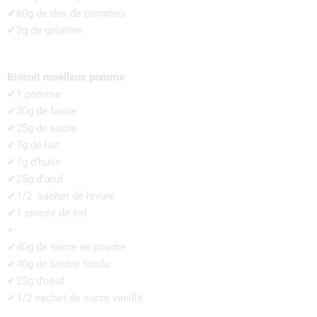
✔60g de des de pommes
✔2g de gélatine
Biscuit moelleux pomme
✔1 pomme
✔30g de farine
✔25g de sucre
✔7g de lait
✔7g d’huile
✔25g d’œuf
✔1/2 sachet de levure
✔1 pincée de sel
+
✔40g de sucre en poudre
✔40g de beurre fondu
✔25g d’oeuf
✔1/2 sachet de sucre vanillé