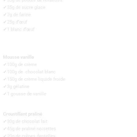
✔35g de poudre de noisettes
✔35g de sucre glace
✔7g de farine
✔25g d’œuf
✔1 blanc d’œuf
Mousse vanille
✔100g de crème
✔100g de chocolat blanc
✔150g de crème liquide froide
✔3g gélatine
✔1 gousse de vanille
Croustillant praliné
✔30g de chocolat lait
✔45g de praliné noisettes
✔20g de crêpes dentelles