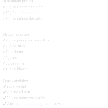
Croustillant praliné
✔30g de Chocolat au lait
✔50g Praliné noisettes
✔30g de crêpes dentelles
Biscuit noisettes
✔23g de poudre de noisettes
✔23g de sucre
✔5g de beurre
✔1 jaune
✔5g de farine
✔45g de blancs
Crème anglaise
200 g de lait
2 jaunes d’œuf
30 g de sucre en poudre
Vanille en poudre ou gousse de vanille