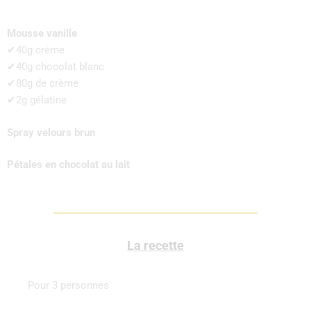
Mousse vanille
✔40g crème
✔40g chocolat blanc
✔80g de crème
✔2g gélatine
Spray velours brun
Pétales en chocolat au lait
La recette
Pour 3 personnes