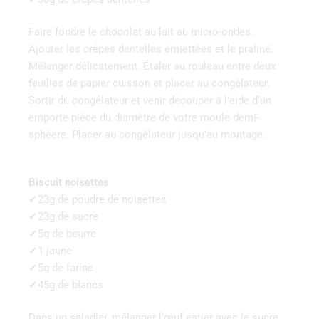
Faire fondre le chocolat au lait au micro-ondes.
Ajouter les crêpes dentelles émiettées et le praliné.
Mélanger délicatement. Étaler au rouleau entre deux
feuilles de papier cuisson et placer au congélateur.
Sortir du congélateur et venir découper à l’aide d’un
emporte pièce du diamètre de votre moule demi-
sphèere. Placer au congélateur jusqu’au montage.
Biscuit noisettes
✔23g de poudre de noisettes
✔23g de sucre
✔5g de beurre
✔1 jaune
✔5g de farine
✔45g de blancs
Dans un saladier, mélanger l’œuf entier avec le sucre