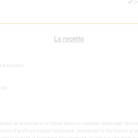
G
La recette
e pistaches
ondu
poudre de pistache et la farine dans un saladier. Mélanger. Ajouter
lancs d’œufs au batteur électrique. Incorporer ⅓ des blancs à l