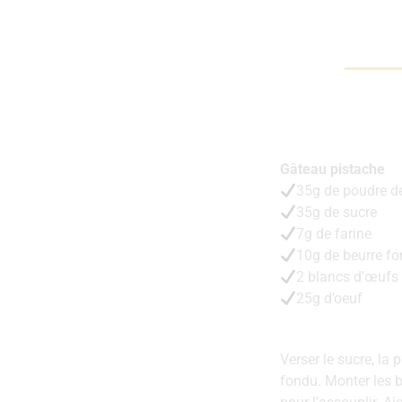
Gâteau pistache
35g de poudre d
35g de sucre
7g de farine
10g de beurre f
2 blancs d’œufs
25g d’oeuf
Verser le sucre, la 
fondu. Monter les b