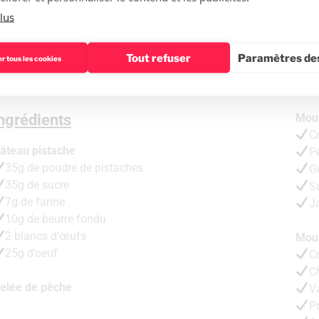
lus
Tout refuser
Paramètres des
r tous les cookies
ngrédients
Mou
C
âteau pistache
P
35g de poudre de pistaches
G
35g de sucre
S
7g de farine
J
10g de beurre fondu
2 blancs d’œufs
Mous
25g d’oeuf
C
C
elée de pêche
Va
Pr