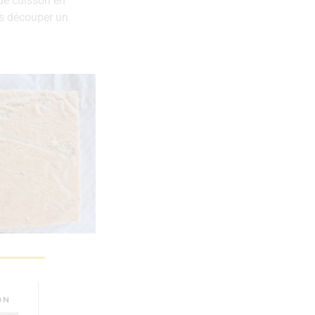
 de cuisson en
is découper un