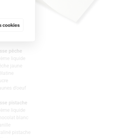
 cookies
sse pêche
rème liquide
êche jaune
élatine
ucre
aunes d’oeuf
se pistache
rème liquide
hocolat blanc
nille
aliné pistache