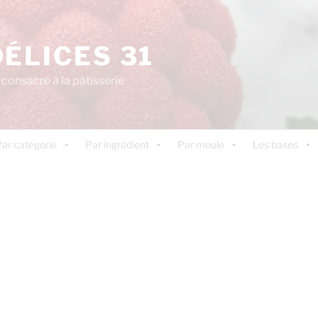
DÉLICES 31
consacré à la pâtisserie
ar catégorie
Par ingrédient
Par moule
Les bases