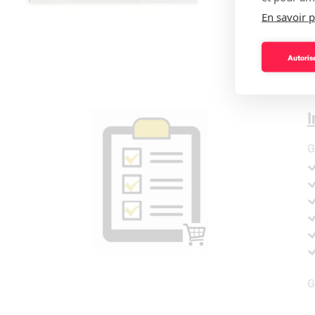
En savoir p
Autorise
I
G
G