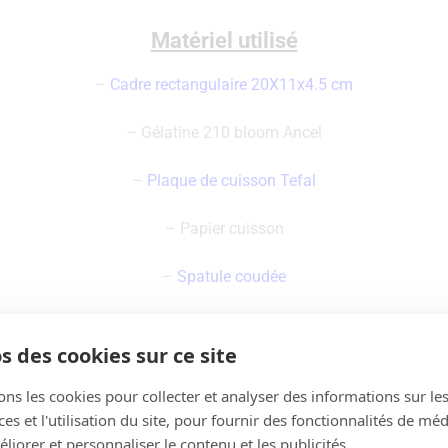
Matériel utilisé
–
Cadre rectangulaire 20X11x4.5 cm
– Gélatine 210 bloom Ancel
–
Plaque de cuisson Tefal
– Papier cuisson
–
Spatule coudée
s des cookies sur ce site
ons les cookies pour collecter et analyser des informations sur le
s et l'utilisation du site, pour fournir des fonctionnalités de mé
liorer et personnaliser le contenu et les publicités.