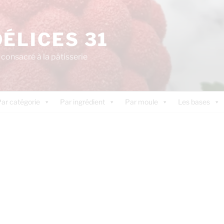
DÉLICES 31
consacré à la pâtisserie
ar catégorie
Par ingrédient
Par moule
Les bases