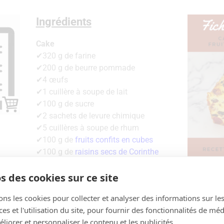
Ingrédients
Cake
✔320 g de farine
✔200 g de beurre pommade
✔4 œufs
✔1 cuillère à soupe de lait
✔100 g de sucre
✔2 sachets de levure chimique
✔5 cuillères à soupe de rhum
✔100 g de
fruits confits en cubes
✔100 g de
raisins secs de Corinthe
✔80g de
cerises confites
s des cookies sur ce site
ons les cookies pour collecter et analyser des informations sur le
s et l'utilisation du site, pour fournir des fonctionnalités de mé
liorer et personnaliser le contenu et les publicités.
La recette