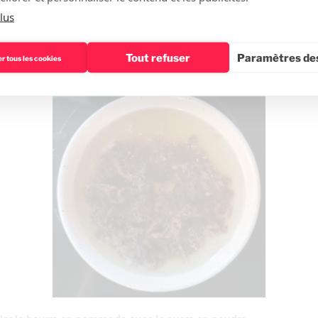
lus
raisins secs dans un bol d’eau chaude avec un bouchon de rhum.
Tout refuser
Paramètres des
r tous les cookies