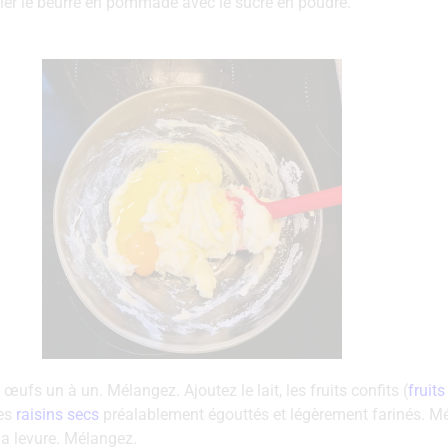
ller le beurre en pommade avec le sucre en poudre.
œufs un à un. Mélangez. Ajoutez le lait, les fruits confits (
fruit
les
raisins secs
préalablement égouttés et légèrement farinés. M
 la levure. Mélangez.