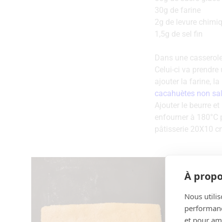
30g de farine
2g de levure chimi
1,5g de sel fin
Dans une casserole, 
Celui-ci va prendre 
ajouter la farine, l
cacahuètes non sa
Ajouter le beurre e
enfourner à 180°C p
pâtisserie 20X10 
À propo
Nous utilis
performance
et pour amé