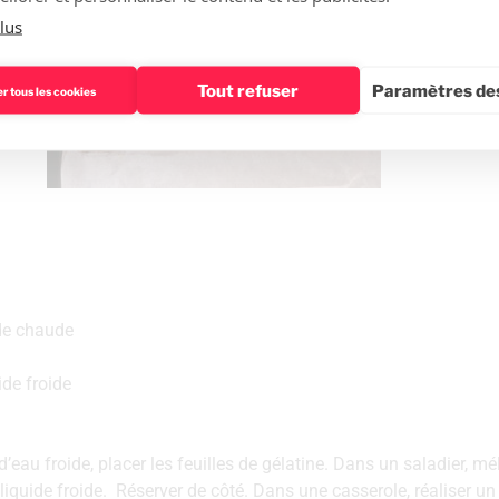
lus
Tout refuser
Paramètres des
r tous les cookies
de chaude
de froide
’eau froide, placer les feuilles de gélatine. Dans un saladier, mé
iquide froide. Réserver de côté. Dans une casserole, réaliser un