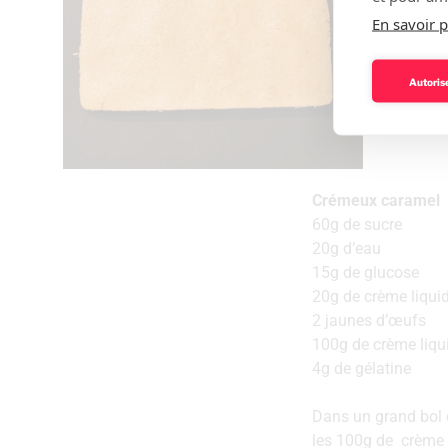
En savoir p
Autorise
Crémeux caramel
60g de sucre
20g d’eau
15g de glucose
20g de crème liqui
2 jaunes d’œufs
100g de crème liqui
4g de gélatine
Dans un grand bol d
les 100g de crème l