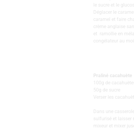
le sucre et le gluco
Déglacer le carame
caramel et faire ch
crème anglaise sans
et ramollie en mélan
congélateur au moi
Praliné cacahuète
100g de cacahuète
50g de sucre
Verser les cacahuè
Dans une casserole,
sulfurisé et laisse
mixeur et mixer jus