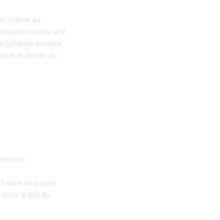
fs/ crème au
orsqu’on réalise une
a gélatine essorée
ncier et placer au
minutes.
feuille de papier
 dans le bol du