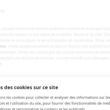
que
ajouter le beurre et réaliser un beurre noisette en le laissant ch
une jolie couleur et une odeur de noisettes. Réserver de côté. Dan
a levure, le sucre glace, le sel et la poudre de cacahuètes. Mixer
lées
. Verser progressivement les blancs d’oeufs non montés tou
t mélanger. Verser sur une plaque de cuisson recouverte de papier
endant une dizaine de minutes. Laisser refroidir puis découper 
cm.
s des cookies sur ce site
ons les cookies pour collecter et analyser des informations sur le
s et l'utilisation du site, pour fournir des fonctionnalités de mé
liorer et personnaliser le contenu et les publicités.