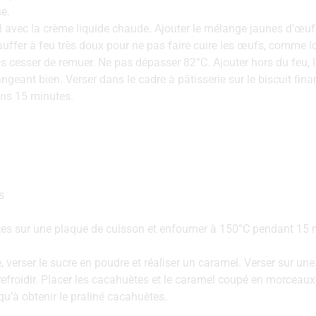
se.
l avec la crème liquide chaude. Ajouter le mélange jaunes d’œu
auffer à feu très doux pour ne pas faire cuire les œufs, comme l
 cesser de remuer. Ne pas dépasser 82°C. Ajouter hors du feu, l
geant bien. Verser dans le cadre à pâtisserie sur le biscuit fina
ns 15 minutes.
s
tes sur une plaque de cuisson et enfourner à 150°C pendant 15 
 verser le sucre en poudre et réaliser un caramel. Verser sur une 
r refroidir. Placer les cacahuètes et le caramel coupé en morceaux
qu’à obtenir le praliné cacahuètes.