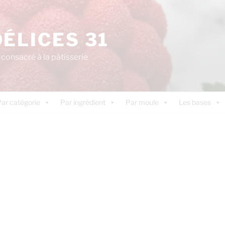
DÉLICES 31
consacré à la pâtisserie
ar catégorie
Par ingrédient
Par moule
Les bases