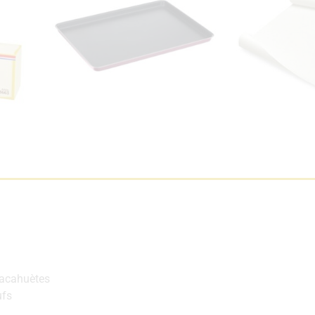
cacahuètes
ufs