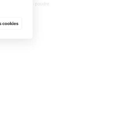
10g de sucre en poudre
2g de gélatine
 cookies