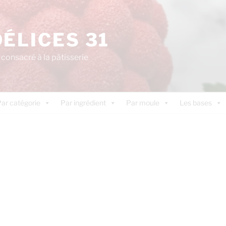
DÉLICES 31
consacré à la pâtisserie
ar catégorie
Par ingrédient
Par moule
Les bases