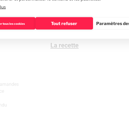
2g de gélatine
lus
Tout refuser
Paramètres des
r tous les cookies
La recette
d’amandes
ce
ondu