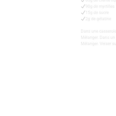
80g de crème liq
90g de myrtilles
15g de sucre
2g de gélatine
Dans une casserole, 
Mélanger. Dans un a
Mélanger. Verser su