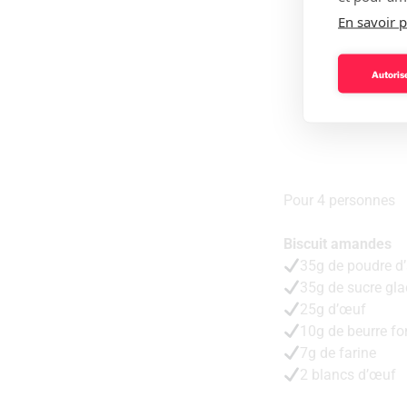
En savoir p
Autorise
Pour 4 personnes
Biscuit amandes
35g de poudre 
35g de sucre gla
25g d’œuf
10g de beurre f
7g de farine
2 blancs d’œuf