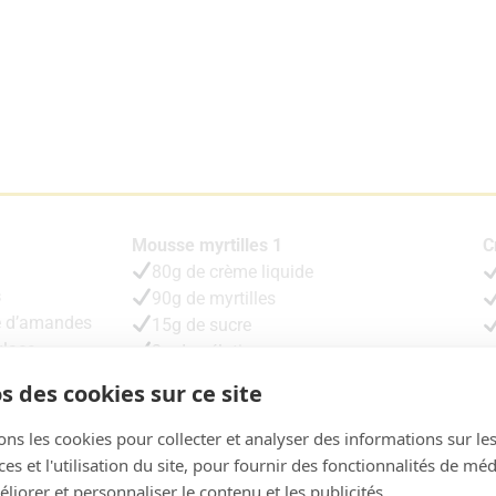
Mousse myrtilles 1
C
80g de crème liquide
s
90g de myrtilles
e d’amandes
15g de sucre
glace
2g de gélatine
s des cookies sur ce site
 fondu
Mousse myrtilles 2
55g de myrtilles
G
ons les cookies pour collecter et analyser des informations sur le
f (50g)
30g de sucre
s et l'utilisation du site, pour fournir des fonctionnalités de mé
110g de crème
liorer et personnaliser le contenu et les publicités.