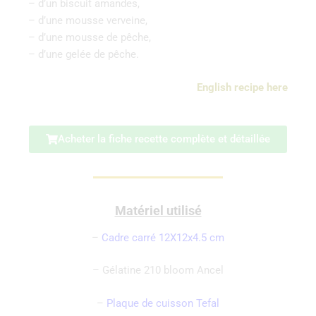
– d’un biscuit amandes,
– d’une mousse verveine,
– d’une mousse de pêche,
– d’une gelée de pêche.
English recipe here
Acheter la fiche recette complète et détaillée
Matériel utilisé
–
Cadre carré 12X12x4.5 cm
– Gélatine 210 bloom Ancel
–
Plaque de cuisson Tefal