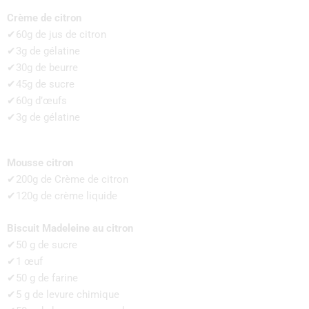
Crème de citron
✔60g de jus de citron
✔3g de gélatine
✔30g de beurre
✔45g de sucre
✔60g d’œufs
✔3g de gélatine
Mousse citron
✔200g de Crème de citron
✔120g de crème liquide
Biscuit Madeleine au citron
✔50 g de sucre
✔1 œuf
✔50 g de farine
✔5 g de levure chimique