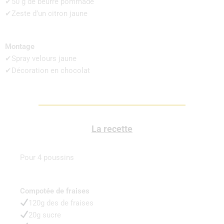
✔50 g de beurre pommade
✔Zeste d’un citron jaune
Montage
✔Spray velours jaune
✔Décoration en chocolat
La recette
Pour 4 poussins
Compotée de fraises
120g des de fraises
20g sucre