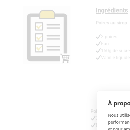
Ingrédients
Poires au sirop
3 poires
Eau
150g de sucre
Vanille liquide
À propo
Poires au sirop
Nous utilis
3 belles poires
performance
Eau
et pour amé