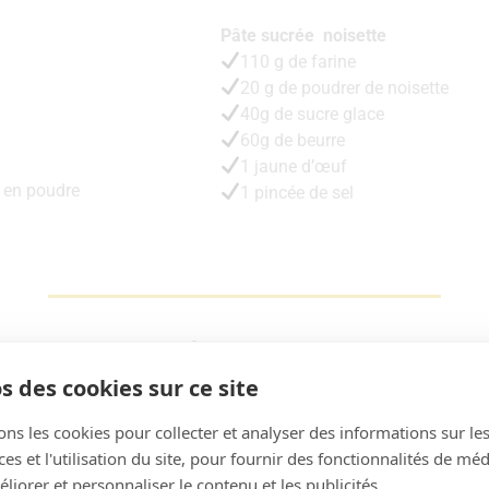
Pâte sucrée noisette
110 g de farine
20 g de poudrer de noisette
40g de sucre glace
60g de beurre
1 jaune d’œuf
 en poudre
1 pincée de sel
La recette
s des cookies sur ce site
ons les cookies pour collecter et analyser des informations sur le
s et l'utilisation du site, pour fournir des fonctionnalités de mé
liorer et personnaliser le contenu et les publicités.