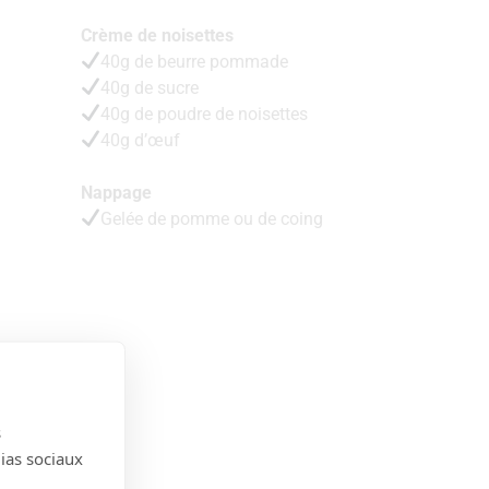
Crème de noisettes
40g de beurre pommade
40g de sucre
40g de poudre de noisettes
40g d’œuf
Nappage
Gelée de pomme ou de coing
s
dias sociaux