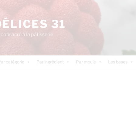
DÉLICES 31
consacré à la pâtisserie
ar catégorie
Par ingrédient
Par moule
Les bases