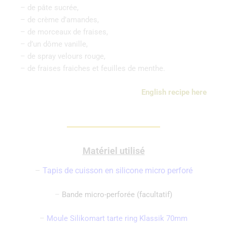
– de pâte sucrée,
– de crème d’amandes,
– de morceaux de fraises,
– d’un dôme vanille,
– de spray velours rouge,
– de fraises fraiches et feuilles de menthe.
English recipe here
Matériel utilisé
–
Tapis de cuisson en silicone micro perforé
–
Bande micro-perforée (facultatif)
–
Moule Si
likomart tarte ring Klassik 70mm