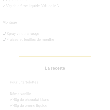
✔2g de gélatine
✔80g de crème liquide 30% de MG
Montage
Spray velours rouge
Fraises et feuilles de menthe
La recette
Pour 5 tartelettes
Dôme vanille
✔40g de chocolat blanc
✔40g de crème liquide