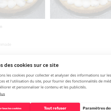
on
ommade
s des cookies sur ce site
 des ingrédients, realiser une boule puis étaler entre deux feuill
re cercle sur une plaque de cuisson recouverte d’une feuille de p
ons les cookies pour collecter et analyser des informations sur le
à sablé. Éliminer l’excédent.
s et l'utilisation du site, pour fournir des fonctionnalités de mé
pendant 25 minutes. Décercler dès la sortie du four puis laisser 
liorer et personnaliser le contenu et les publicités.
lus
y au mascarpone avec un peu de sucre en poudre et la placer d
Tout refuser
Paramètres des
r tous les cookies
.