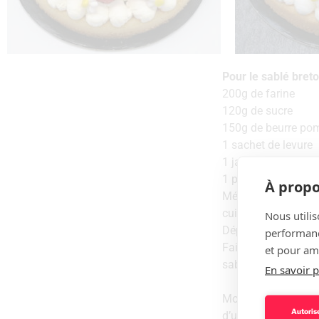
Pour le sablé bret
200g de farine
120g de sucre
150g de beurre p
1 sachet de levure
1 jaune d’oeuf
1 pincée de sel
À propo
Mélanger l’ensemble
cuisson. Placer vot
Nous utilis
Déposer votre pâte 
performance
Faire cuire à 160°C 
et pour amé
sablé durcisse.
En savoir p
Monter la chantill
Autorise
d’une douille ronde