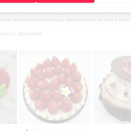
omplètement refroidi pocher la chantilly puis déposer les fraises 
lisé la décoration avec quelques fleurs réalisées en pâte à sucre.
usqu’à la dégustation