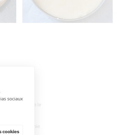
es de papier
apier cuisson.
s
dias sociaux
refroidir pour que le
ans une poche munie
 cookies