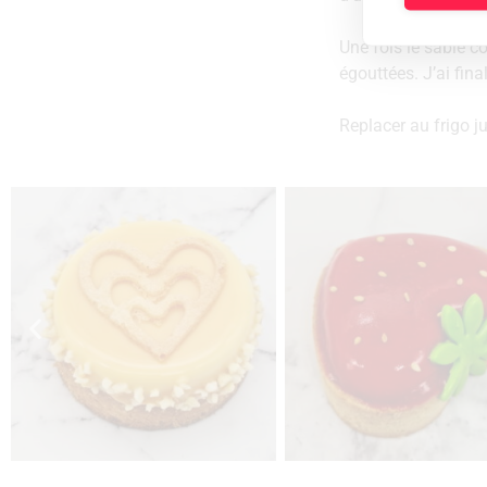
Une fois le sablé c
égouttées. J’ai fina
Replacer au frigo j