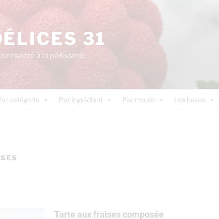
DÉLICES 31
consacré à la pâtisserie
ar catégorie
Par ingrédient
Par moule
Les bases
ISES
Tarte aux fraises composée