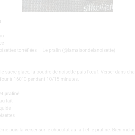
s
ou
ce
isettes torréfiées – Le pralin (@lamaisondelanoisette)
le sucre glace, la poudre de noisette puis l’œuf. Verser dans chaq
u four à 160°C pendant 10/15 minutes.
t praliné
u lait
quide
isettes
ème puis la verser sur le chocolat au lait et le praliné. Bien méla