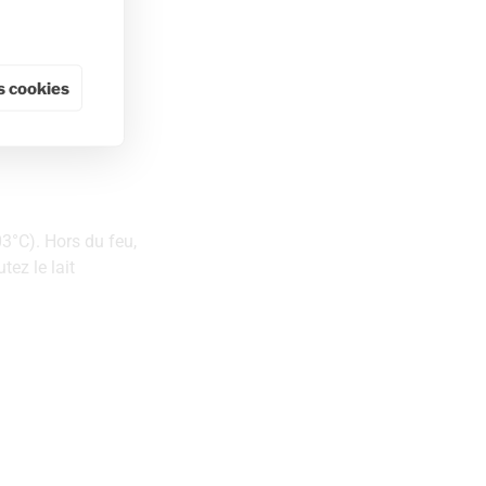
 cookies
03°C). Hors du feu,
tez le lait