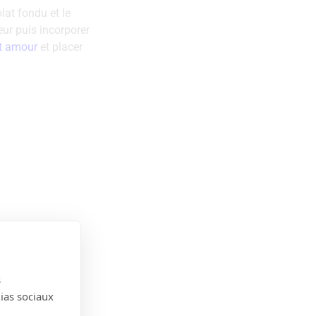
lat fondu et le
eur puis incorporer
it amour
et placer
s
dias sociaux