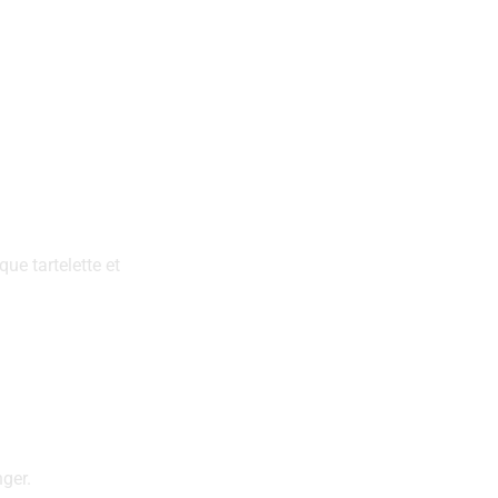
ue tartelette et
nger.