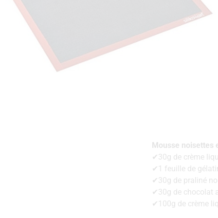
Mousse noisettes et
✔30g de crème liq
✔1 feuille de gélati
✔30g de praliné no
✔30g de chocolat a
✔100g de crème liq