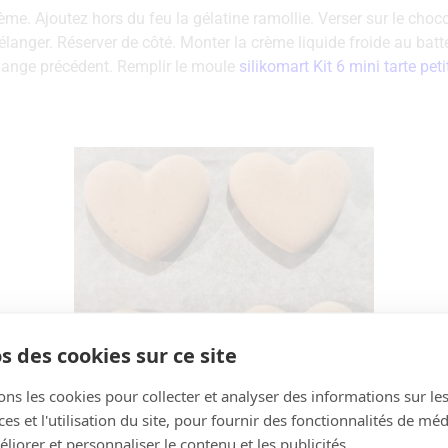
ème. Ajoutez hors du feu la gélatine ramollie. Verser sur le choco
élanger. Réserver de côté. Monter la crème liquide froide au batt
lange précédent. Remplir le moule
silikomart Kit 6 mini tarte pet
s des cookies sur ce site
ons les cookies pour collecter et analyser des informations sur le
s et l'utilisation du site, pour fournir des fonctionnalités de mé
liorer et personnaliser le contenu et les publicités.