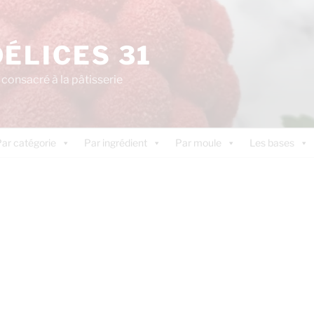
DÉLICES 31
consacré à la pâtisserie
ar catégorie
Par ingrédient
Par moule
Les bases