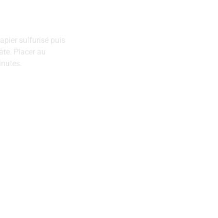
apier sulfurisé puis
âte. Placer au
inutes.