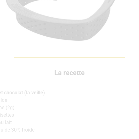
La recette
 chocolat (la veille)
uide
ne (2g)
isettes
u lait
uide 30% froide