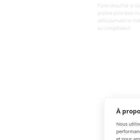
Faire chauffer la cr
praliné puis bien m
délicatement le mé
au congélateur.
À propo
Nous utilis
performance
et pour amé