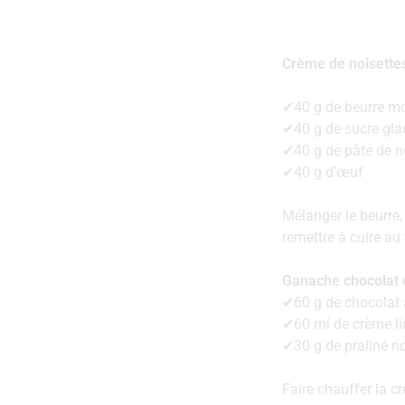
Crème de noisette
✔40 g de beurre m
✔40 g de sucre gla
✔40 g de pâte de no
✔40 g d’œuf
Mélanger le beurre, 
remettre à cuire a
Ganache chocolat e
✔60 g de chocolat a
✔60 ml de crème li
✔30 g de praliné no
Faire chauffer la cr