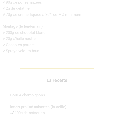
✔90g de poires mixées
✔2g de gélatine
✔70g de crème liquide à 30% de MG minimum
Montage (le lendemain)
✔200g de chocolat blanc
✔20g d’huile neutre
✔Cacao en poudre
✔Sprays velours brun
La recette
Pour 4 champignons
Insert praliné noisettes (la veille)
100g de noisettes