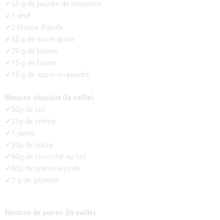
✔65 g de poudre de noisettes
✔1 œuf
✔2 blancs d’œufs
✔65 g de sucre glace
✔20 g de beurre
✔15 g de farine
✔15 g de sucre en poudre
Mousse chocolat (la veille)
✔50g de lait
✔25g de crème
✔1 jaune
✔20g de sucre
✔60g de chocolat au lait
✔80g de crème liquide
✔2 g de gélatine
Mousse de poires (la veille)