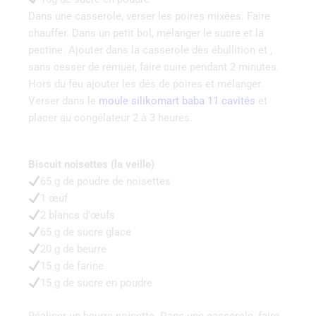
Dans une casserole, verser les poires mixées. Faire
chauffer. Dans un petit bol, mélanger le sucre et la
pectine. Ajouter dans la casserole dès ébullition et ,
sans cesser de remuer, faire cuire pendant 2 minutes.
Hors du feu ajouter les dés de poires et mélanger.
Verser dans le
moule silikomart baba 11 cavités
et
placer au congélateur 2 à 3 heures.
Biscuit noisettes (la veille)
65 g de poudre de noisettes
1 œuf
2 blancs d’œufs
65 g de sucre glace
20 g de beurre
15 g de farine
15 g de sucre en poudre
Réaliser un beurre noisette. Dans une casserole, faire