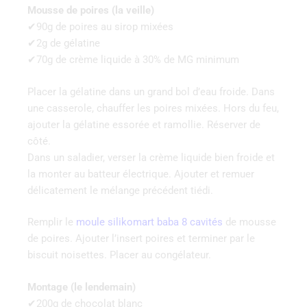
Mousse de poires (la veille)
✔90g de poires au sirop mixées
✔2g de gélatine
✔70g de crème liquide à 30% de MG minimum
Placer la gélatine dans un grand bol d’eau froide. Dans
une casserole, chauffer les poires mixées. Hors du feu,
ajouter la gélatine essorée et ramollie. Réserver de
côté.
Dans un saladier, verser la crème liquide bien froide et
la monter au batteur électrique. Ajouter et remuer
délicatement le mélange précédent tiédi.
Remplir le
moule silikomart baba 8 cavités
de mousse
de poires. Ajouter l’insert poires et terminer par le
biscuit noisettes. Placer au congélateur.
Montage (le lendemain)
✔200g de chocolat blanc