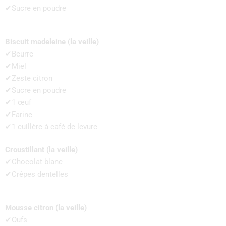
✔Sucre en poudre
Biscuit madeleine (la veille)
✔Beurre
✔Miel
✔Zeste citron
✔Sucre en poudre
✔1 œuf
✔Farine
✔1 cuillère à café de levure
Croustillant (la veille)
✔Chocolat blanc
✔Crêpes dentelles
Mousse citron (la veille)
✔Oufs