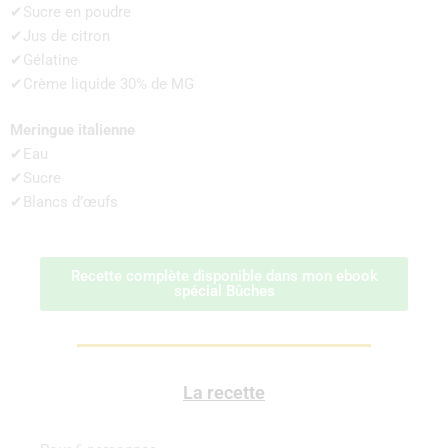
✔Sucre en poudre
✔Jus de citron
✔Gélatine
✔Crème liquide 30% de MG
Meringue italienne
✔Eau
✔Sucre
✔Blancs d’œufs
Recette complète disponible dans mon ebook
spécial Bûches
La recette