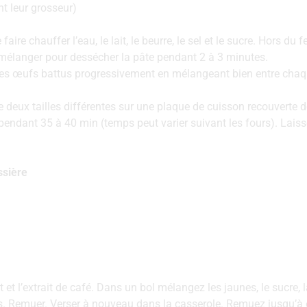
nt‌ ‌leur‌ ‌grosseur)‌ ‌
re‌ ‌chauffer‌ ‌l’eau,‌ ‌le‌ ‌lait,‌ ‌le‌ ‌beurre,‌ ‌le‌ ‌sel‌ ‌et‌ ‌le‌ ‌sucre.‌ ‌Hors‌ ‌du‌ ‌
n‌ ‌mélanger‌ ‌pour‌ ‌dessécher‌ ‌la‌ ‌pâte‌ ‌pendant‌ ‌2‌ ‌à‌ ‌3‌ ‌minutes.‌ ‌
les‌ ‌œufs‌ ‌battus‌ ‌progressivement‌ ‌en‌ ‌mélangeant‌ ‌bien‌ ‌entre‌ ‌chaqu
 deux tailles différentes ‌sur‌ ‌une‌ ‌plaque‌ ‌de‌ ‌cuisson‌ ‌recouverte‌ ‌de‌ 
endant‌ ‌35‌ ‌à‌ ‌40‌ ‌min ‌(temps‌ ‌peut‌ ‌varier‌ ‌suivant‌ ‌les‌ ‌fours).‌ ‌Laisser
ssière‌ ‌
it‌ ‌et‌ ‌l’extrait de café.‌ ‌Dans‌ ‌un‌ ‌bol‌ ‌mélangez‌ ‌les‌ ‌jaunes,‌ ‌le‌ ‌sucre,‌
sus.‌ ‌Remuer.‌ ‌Verser‌ ‌à‌ ‌nouveau‌ ‌dans‌ ‌la‌ ‌casserole.‌ ‌Remuez‌ ‌jusqu’