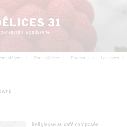
DÉLICES 31
consacré à la pâtisserie
ar catégorie
Par ingrédient
Par moule
Les bases
CAFÉ
Religieuse au café composée