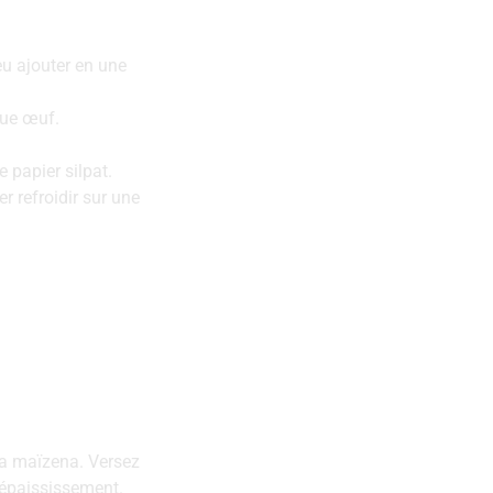
feu‌ ‌ajouter‌ ‌en‌ ‌une‌
e‌ ‌œuf.‌ ‌
‌papier‌ ‌silpat.‌
‌ ‌refroidir‌ ‌sur‌ ‌une‌
 ‌la‌ ‌maïzena.‌ ‌Versez‌
à‌ ‌épaississement.‌