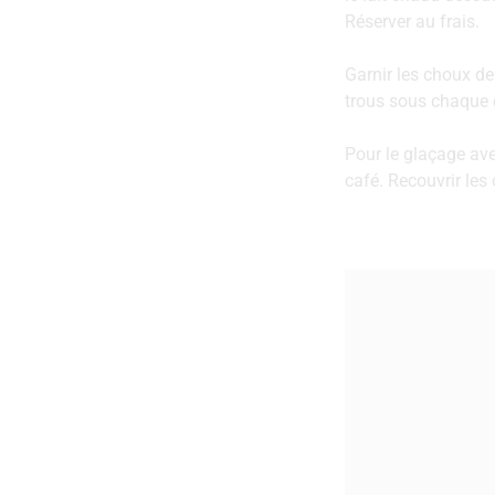
‌Réserver‌ ‌au‌ ‌frais.‌ ‌
Garnir ‌les‌ ‌choux ‌de‌ 
‌trous‌ ‌sous‌ ‌chaque‌ 
Pour le glaçage avec
café. Recouvrir les 