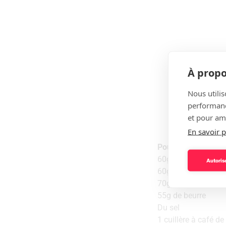
À propo
Nous utilis
performance
et pour amé
En savoir p
Pour‌ ‌la‌ ‌pâte‌ ‌à‌ ‌cho
60g‌ ‌d’eau‌ ‌
Autorise
60g‌ ‌de‌ ‌lait‌ ‌
70g‌ ‌de‌ ‌farine‌ ‌
55g‌ ‌de‌ ‌beurre‌ ‌
Du‌ ‌sel‌ ‌
1‌ ‌cuillère‌ ‌à‌ ‌café‌ ‌de‌