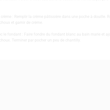
‌crème‌ ‌:‌ ‌Remplir‌ ‌la‌ ‌crème‌ ‌pâtissière‌ ‌dans‌ ‌une‌ ‌poche‌ ‌à‌ ‌douille.‌ ‌
choux ‌et‌ ‌garnir‌ ‌de‌ ‌crème‌.
 le fondant : ‌Faire fondre ‌du ‌fondant blanc au bain marie et ajo
choux.‌ ‌Terminer par pocher un peu de chantilly.