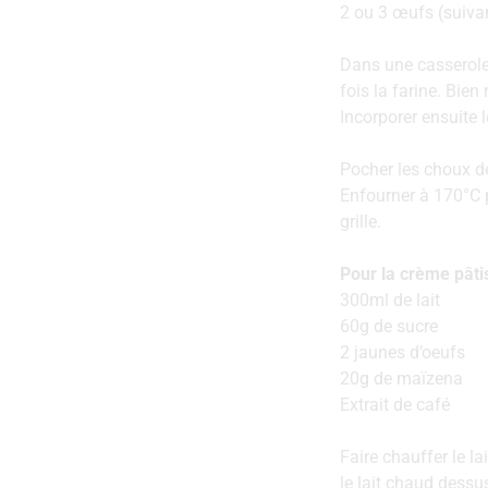
2‌ ‌ou‌ ‌3‌ ‌œufs‌ ‌(suiva
Dans‌ ‌une‌ ‌casserole‌ ‌fai
‌fois‌ ‌la‌ ‌farine.‌ ‌Bie
Incorporer‌ ‌ensuite‌ ‌
Pocher‌ ‌les‌ ‌choux de
‌Enfourner‌ ‌à‌ ‌170°C‌ ‌p
‌grille.‌ ‌
Pour‌ ‌la‌ ‌crème‌ ‌pâti
300ml‌ ‌de‌ ‌lait‌ ‌
60g‌ ‌de‌ ‌sucre‌ ‌
2‌ ‌jaunes‌ ‌d’oeufs‌ ‌
20g‌ ‌de‌ ‌maïzena‌ ‌
Extrait de café
Faire‌ ‌chauffer‌ ‌le‌ ‌la
‌le‌ ‌lait‌ ‌chaud‌ ‌des