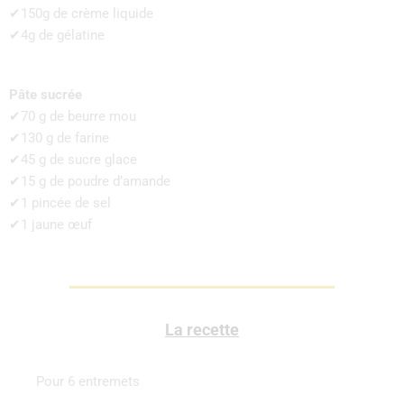
✔150g de crème liquide
✔4g de gélatine
Pâte sucrée
✔70 g de beurre mou
✔130 g de farine
✔45 g de sucre glace
✔15 g de poudre d’amande
✔1 pincée de sel
✔1 jaune œuf
La recette
Pour 6 entremets