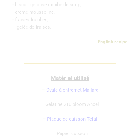
-‌ ‌biscuit‌ ‌génoise‌ ‌imbibé de sirop,
-‌ ‌crème‌ ‌mousseline‌, ‌
-‌ ‌fraises‌ ‌fraîches‌,
– gelée de fraises.
English recipe
Matériel utilisé
–
Ovale à entremet Mallard
– Gélatine 210 bloom Ancel
–
Plaque de cuisson Tefal
– Papier cuisson