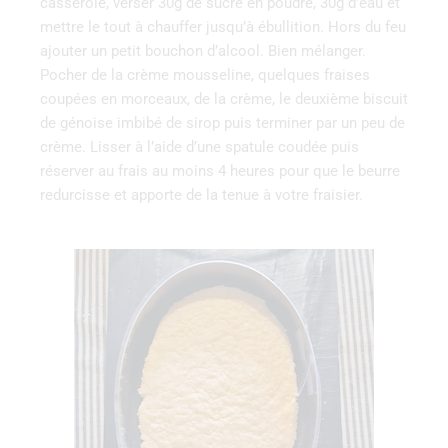
casserole, verser 30g de sucre en poudre, 30g d’eau et
mettre le tout à chauffer jusqu’à ébullition. Hors du feu
ajouter un petit bouchon d’alcool. Bien mélanger.
‌Pocher‌ ‌de‌ ‌la‌ ‌crème‌ ‌mousseline,‌ ‌quelques‌ ‌fraises‌
‌coupées‌ ‌en‌ ‌morceaux,‌ ‌de‌ ‌la‌ ‌crème,‌ ‌le‌ ‌deuxième‌ ‌biscuit‌
‌de‌ ‌génoise‌ ‌imbibé‌ ‌de‌ ‌sirop‌ ‌puis‌ ‌terminer‌ ‌par‌ ‌un‌ ‌peu‌ ‌de‌
‌crème.‌ ‌Lisser ‌à l’aide d’une spatule coudée puis‌
‌réserver ‌au‌ ‌frais au moins 4 heures pour que le beurre
redurcisse et apporte de la tenue à votre fraisier.‌ ‌