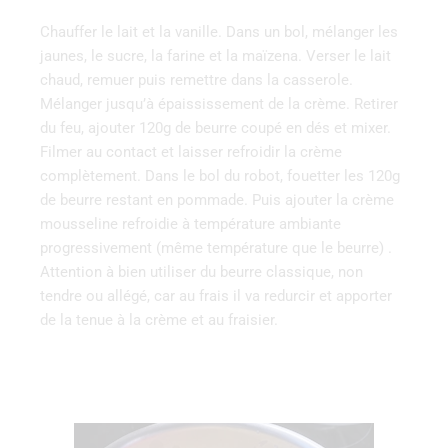
Chauffer‌ ‌le‌ ‌lait‌ ‌et‌ ‌la‌ ‌vanille.‌ ‌Dans‌ ‌un‌ ‌bol,‌ ‌mélanger ‌les‌
‌jaunes,‌ ‌le‌ ‌sucre,‌ ‌la‌ ‌farine‌ ‌et‌ ‌la‌ ‌maïzena.‌ ‌Verser ‌le‌ ‌lait‌
‌chaud,‌ ‌remuer ‌puis‌ ‌remettre‌ ‌dans‌ ‌la‌ ‌casserole.‌
‌Mélanger ‌jusqu’à‌ ‌épaississement‌ ‌de‌ ‌la‌ ‌crème.‌ ‌Retirer‌
‌du‌ ‌feu,‌ ‌ajouter‌ ‌120g‌ ‌de‌ ‌beurre‌ ‌coupé‌ ‌en‌ ‌dés‌ ‌et‌ ‌mixer.‌
‌Filmer‌ au contact et‌ ‌laisser‌ ‌refroidir‌ ‌la‌ ‌crème
complètement.‌ ‌Dans‌ ‌le‌ ‌bol‌ ‌du‌ ‌robot,‌ ‌fouetter ‌les‌ ‌120g‌
‌de‌ ‌beurre‌ ‌restant‌ ‌en‌ ‌pommade.‌ ‌Puis‌ ‌ajouter ‌la‌ ‌crème‌
‌mousseline‌ ‌refroidie‌ ‌à‌ ‌température‌ ‌ambiante
progressivement (même température que le beurre) .
Attention à bien utiliser du beurre classique, non
tendre ou allégé, car au frais il va redurcir et apporter
de la tenue à la crème et au fraisier.