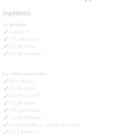
Ingrédients
La‌ ‌génoise‌ ‌
4 ‌œufs‌ ‌
‌ ‌
110‌ ‌g‌ ‌de‌ ‌sucre‌ ‌
55 ‌g‌ ‌de‌ ‌farine‌ ‌
55 ‌g‌ ‌de‌ ‌maïzena‌ ‌
La‌ ‌crème‌ ‌mousseline‌ ‌
360‌ ‌g‌ ‌de‌ ‌lait‌ ‌ ‌
70‌ ‌g‌ ‌de‌ ‌sucre‌ ‌
3 ‌jaunes‌ ‌d’oeufs‌ ‌
15 ‌g‌ ‌de‌ ‌farine‌ ‌
120‌ ‌g‌ ‌de‌ ‌beurre‌ ‌
15 ‌g‌ ‌de‌ ‌Maïzena‌ ‌
vanille‌ ‌liquide‌ ‌ou‌ ‌gousse‌ ‌de‌ ‌vanille‌ ‌
120‌ ‌g‌ ‌de‌ ‌beurre‌ ‌