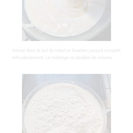
Verser ‌dans‌ ‌le‌ ‌bol‌ ‌du‌ ‌robot‌ ‌et‌ ‌fouetter ‌jusqu’à‌ ‌complet‌
‌refroidissement.‌ ‌Le‌ ‌mélange‌ ‌va‌ ‌doubler‌ ‌de‌ ‌volume.‌ ‌