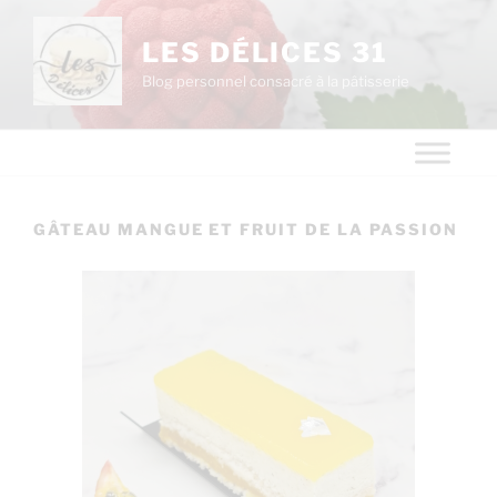
LES DÉLICES 31
Blog personnel consacré à la pâtisserie
GÂTEAU MANGUE ET FRUIT DE LA PASSION