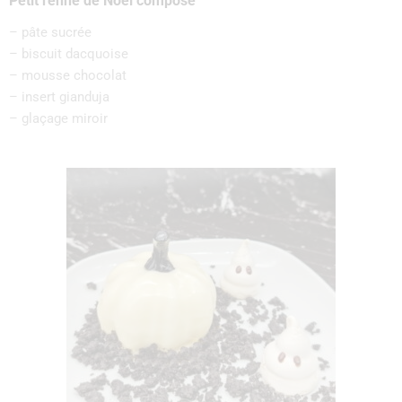
Petit renne de Noël composé
– pâte sucrée
– biscuit dacquoise
– mousse chocolat
– insert gianduja
– glaçage miroir